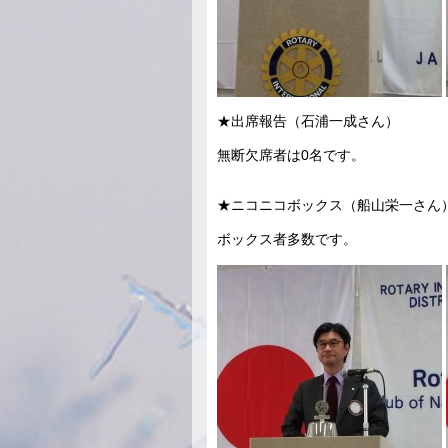
★出席報告（石浦一成さん）
無断欠席者は0名です。
★ニコニコボックス（船山栄一さん
ボックス者多数です。