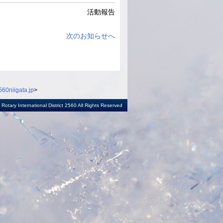
活動報告
次のお知らせへ
60niigata.jp
>
otary International District 2560 All Rights Reserved