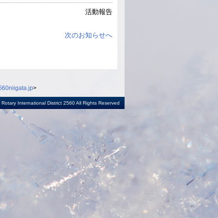
活動報告
次のお知らせへ
60niigata.jp
>
otary International District 2560 All Rights Reserved