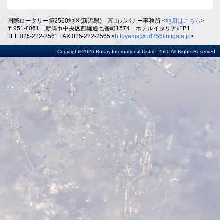
国際ロータリー第2560地区(新潟県) 富山ガバナー事務所 <
地図はこちら
>
〒951-8061 新潟市中央区西堀通七番町1574 ホテルイタリア軒B1
TEL:025-222-2561 FAX:025-222-2565 <
h.toyama@rid2560niigata.jp
>
Copyright©2026 Rotary International District 2560 All Rights Reserved