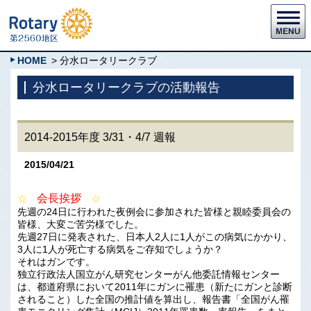
HOME
> 分水ロータリークラブ
分水ロータリークラブの活動報告
2014-2015年度 3/31・4/7 週報
2015/04/21
会長挨拶
☆
☆
先週の24日に行われた夜例会に参加された皆様と親睦委員会の
皆様、大変ご苦労様でした。
先週27日に発表された、日本人2人に1人がこの病気にかかり、
3人に1人が死亡する病気をご存知でしょうか？
それはガンです。
独立行政法人国立がん研究センターがん他委託情報センター
は、都道府県において2011年にガンに罹患（新たにガンと診断
されること）した全国の推計値を算出し、報告書「全国がん罹