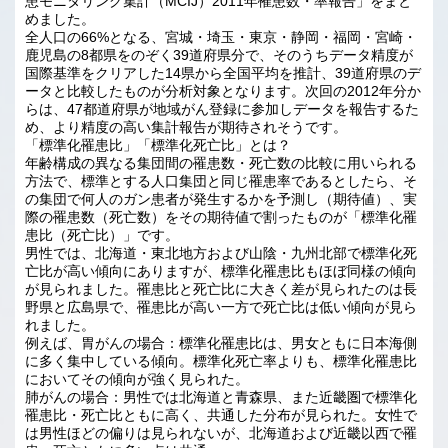
患モニタリング集計（MCIJ）2011年罹患数・率報告」をまと
めました。
全人口の66%となる、宮城・埼玉・東京・静岡・福岡・宮崎・
鹿児島の8都県をのぞく39道府県分で、そのうちデータ精度が
国際基準をクリアした14県から全国平均を推計、39道府県のデ
ータと比較したものが分析対象となります。次回の2012年分か
らは、47都道府県が地域がん登録に参加しデータを報告するた
め、より精度の高い集計報告が期待されそうです。
「標準化罹患比」「標準化死亡比」とは？
年齢構成の異なる集団間の罹患数・死亡数の比較に用いられる
方法で、標準とする人口集団と同じ罹患率であるとしたら、そ
の集団で何人のガン患者が発生するかを予測し（期待値）、実
際の罹患数（死亡数）をその期待値で割ったものが「標準化罹
患比（死亡比）」です。
男性では、北海道・東北地方および山陰・九州北部で標準化死
亡比が高い傾向にありますが、標準化罹患比もほぼ同様の傾向
が見られました。罹患比と死亡比に大きく差が見られたのは長
野県と広島県で、罹患比が高い一方で死亡比は低い傾向が見ら
れました。
例えば、胃がんの場合：標準化罹患比は、男女ともに日本海側
に多く集中している傾向。標準化死亡率よりも、標準化罹患比
においてその傾向が強く見られた。
肺がんの場合：男性では北海道と青森県、また近畿圏で標準化
罹患比・死亡比ともに高く、共通した分布が見られた。女性で
は男性ほどの偏りは見られないが、北海道および近畿以西で罹