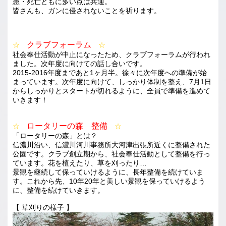
患・死亡ともに多い点は共通。
皆さんも、ガンに侵されないことを祈ります。
クラブフォーラム
☆
☆
社会奉仕活動が中止になったため、クラブフォーラムが行われ
ました。次年度に向けての話し合いです。
2015-2016年度まであと1ヶ月半。徐々に次年度への準備が始
まっています。次年度に向けて、しっかり体制を整え、7月1日
からしっかりとスタートが切れるように、全員で準備を進めて
いきます！
ロータリーの森 整備
☆
☆
「ロータリーの森」とは？
信濃川沿い、信濃川河川事務所大河津出張所近くに整備された
公園です。クラブ創立期から、社会奉仕活動として整備を行っ
ています。花を植えたり、草を刈ったり…
景観を継続して保っていけるように、長年整備を続けていま
す。これから先、10年20年と美しい景観を保っていけるよう
に、整備を続けていきます。
【 草刈りの様子 】