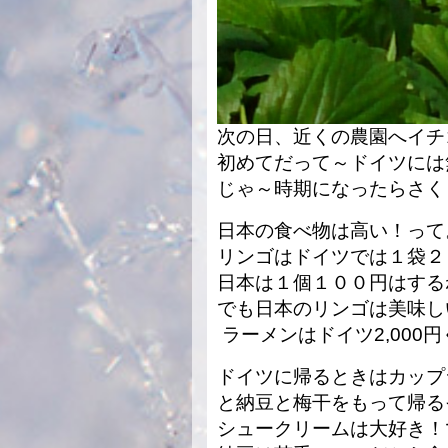
次の日、近くの農園へイチ
初めてだって～ドイツには
じゃ～時期になったらさく
日本の食べ物は高い！って
リンゴはドイツでは１袋２
日本は１個１００円はする
でも日本のリンゴは美味し
ラーメンはドイツ2,000
ドイツに帰るときはカップ
と納豆と梅干をもって帰る
シュークリームは大好き！