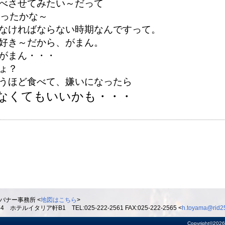
べさせてみたい～だって
だったかな～
なければならない時期なんですって。
好き～だから、がまん。
がまん・・・
ょ？
うほど食べて、嫌いになったら
なくてもいいかも・・・
バナー事務所 <
地図はこちら
>
ルイタリア軒B1 TEL:025-222-2561 FAX:025-222-2565 <
h.toyama@rid25
Copyright©2026 R