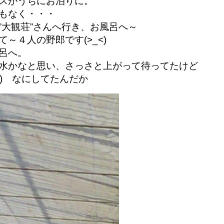
スがうちにお泊りに。
もなく・・・
”大観荘”さんへ行き、お風呂へ～
～４人の野郎です(>_<)
呂へ。
水かなと思い、さっさと上がって待ってたけど
;) なにしてたんだか