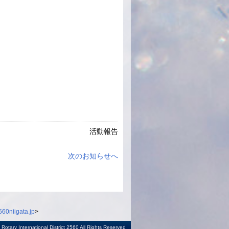
活動報告
次のお知らせへ
60niigata.jp
>
otary International District 2560 All Rights Reserved