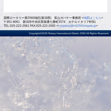
国際ロータリー第2560地区(新潟県) 富山ガバナー事務所 <
地図はこちら
>
〒951-8061 新潟市中央区西堀通七番町1574 ホテルイタリア軒B1
TEL:025-222-2561 FAX:025-222-2565 <
h.toyama@rid2560niigata.jp
>
Copyright©2026 Rotary International District 2560 All Rights Reserved