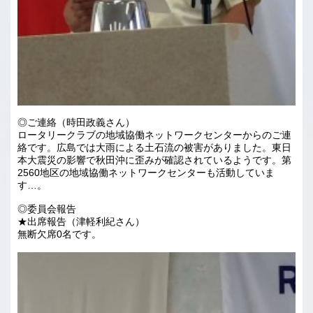
◎ご連絡（時田政義さん）
ロータリークラブの地域協働ネットワークセンターからのご連
絡です。広島では大雨による土石流の被害がありました。東日
本大震災の影響で秋田沖に歪みが確認されているようです。第
2560地区の地域協働ネットワークセンターも活動していま
す…。
◎委員会報告
★出席報告（津軽利紀さん）
無断欠席0名です。