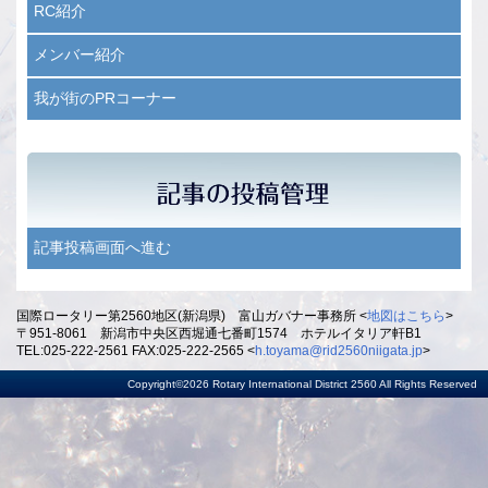
RC紹介
メンバー紹介
我が街のPRコーナー
記事投稿画面へ進む
国際ロータリー第2560地区(新潟県) 富山ガバナー事務所 <
地図はこちら
>
〒951-8061 新潟市中央区西堀通七番町1574 ホテルイタリア軒B1
TEL:025-222-2561 FAX:025-222-2565 <
h.toyama@rid2560niigata.jp
>
Copyright©2026 Rotary International District 2560 All Rights Reserved