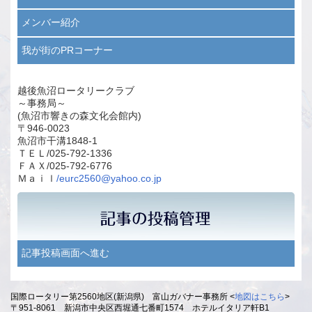
メンバー紹介
我が街のPRコーナー
越後魚沼ロータリークラブ
～事務局～
(魚沼市響きの森文化会館内)
〒946-0023
魚沼市干溝1848-1
ＴＥＬ/025-792-1336
ＦＡＸ/025-792-6776
Ｍａｉｌ
/
eurc2560@yahoo.co.jp
記事投稿画面へ進む
国際ロータリー第2560地区(新潟県) 富山ガバナー事務所 <
地図はこちら
>
〒951-8061 新潟市中央区西堀通七番町1574 ホテルイタリア軒B1