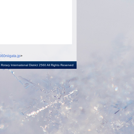
60niigata.jp
>
otary International District 2560 All Rights Reserved