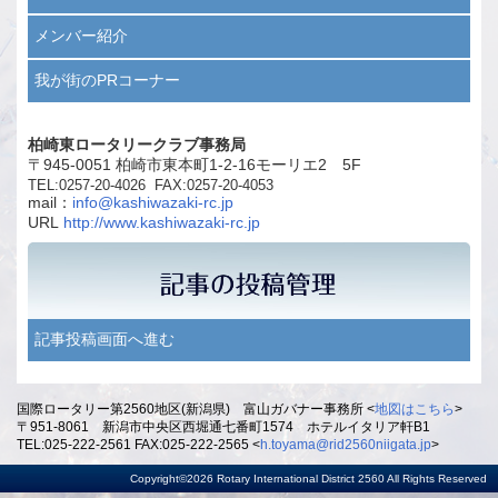
メンバー紹介
我が街のPRコーナー
柏崎東ロータリークラブ事務局
〒945-0051 柏崎市東本町1-2-16モーリエ2 5F
TEL:0257-20-4026 FAX:0257-20-4053
mail：
info@kashiwazaki-rc.jp
URL
http://www.kashiwazaki-rc.jp
記事投稿画面へ進む
国際ロータリー第2560地区(新潟県) 富山ガバナー事務所 <
地図はこちら
>
〒951-8061 新潟市中央区西堀通七番町1574 ホテルイタリア軒B1
TEL:025-222-2561 FAX:025-222-2565 <
h.toyama@rid2560niigata.jp
>
Copyright©2026 Rotary International District 2560 All Rights Reserved