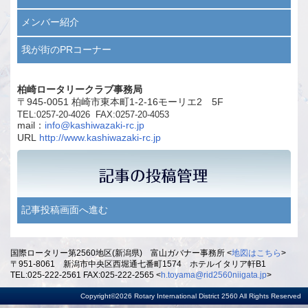
メンバー紹介
我が街のPRコーナー
柏崎ロータリークラブ事務局
〒945-0051 柏崎市東本町1-2-16モーリエ2 5F
TEL:0257-20-4026 FAX:0257-20-4053
mail：
info@kashiwazaki-rc.jp
URL
http://www.kashiwazaki-rc.jp
記事投稿画面へ進む
国際ロータリー第2560地区(新潟県) 富山ガバナー事務所 <
地図はこちら
>
〒951-8061 新潟市中央区西堀通七番町1574 ホテルイタリア軒B1
TEL:025-222-2561 FAX:025-222-2565 <
h.toyama@rid2560niigata.jp
>
Copyright©2026 Rotary International District 2560 All Rights Reserved