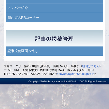
メンバー紹介
我が街のPRコーナー
記事投稿画面へ進む
国際ロータリー第2560地区(新潟県) 富山ガバナー事務所 <
地図はこちら
>
〒951-8061 新潟市中央区西堀通七番町1574 ホテルイタリア軒B1
TEL:025-222-2561 FAX:025-222-2565 <
h.toyama@rid2560niigata.jp
>
Copyright©2026 Rotary International District 2560 All Rights Reserved