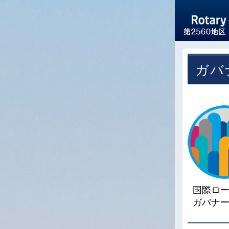
ガバ
国際ロータ
ガバナ