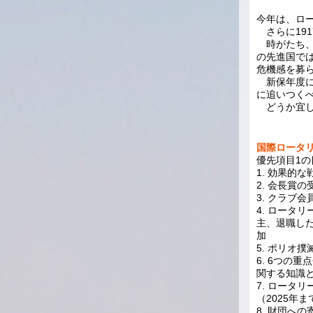
今年は、ロー
さらに191
時がたち、
の先進国で
危機感を募
新保年度に
に追いつく
どうか宜し
国際ロータリー
優先項目1
1. 効果的
2. 会長賞
3. クラブ
4. ロータ
主、退職し
加
5. ポリオ
6. 6つの
関する知識
7. ロータリ
（2025年
8. 財団へ