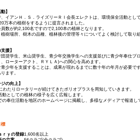
活動】
で、イアンＨ．Ｓ．ライズリーＲＩ会長エレクトは、環境保全活動とし
20万本の植樹をするように提言されました。
員数が約2,100名ですので2,100本の植林となります。
、植樹場所、樹木の品種、植林後の管理等々についてよく検討して取り
の支援】
財団奨学生、米山奨学生、青少年交換学生への支援並びに青少年奉仕プロ
ト、ローターアクト、ＲＹＬＡ)への関心を高めます。
な青少年を支援することは、成果が現れるまでに数十年の年月が必要で
あります。
ージの向上】
上にわたりロータリーが続けてきたポリオプラスを周知していきます。
全活動としての植林の様子を広く広報します。
ブでの奉仕活動を地区のホームページに掲載し、多様なメディアで報道し
目標
ａｒｙの登録
1,600名以上
画の立案
56クラブ(全クラブ)