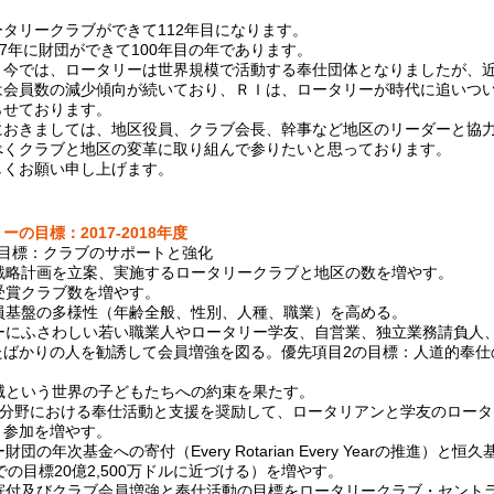
タリークラブができて112年目になります。
7年に財団ができて100年目の年であります。
今では、ロータリーは世界規模で活動する奉仕団体となりましたが、
は会員数の減少傾向が続いており、ＲＩは、ロータリーが時代に追いつ
らせております。
おきましては、地区役員、クラブ会長、幹事など地区のリーダーと協
べくクラブと地区の変革に取り組んで参りたいと思っております。
くお願い申し上げます。
の目標：2017-2018年度
の目標：クラブのサポートと強化
な戦略計画を立案、実施するロータリークラブと地区の数を増やす。
の受賞クラブ数を増やす。
会員基盤の多様性（年齢全般、性別、人種、職業）を高める。
リーにふさわしい若い職業人やロータリー学友、自営業、独立業務請負人
たばかりの人を勧誘して会員増強を図る。優先項目2の目標：人道的奉仕
撲滅という世界の子どもたちへの約束を果たす。
重点分野における奉仕活動と支援を奨励して、ロータリアンと学友のロー
と参加を増やす。
ー財団の年次基金への寄付（Every Rotarian Every Yearの推進）と
までの目標20億2,500万ドルに近づける）を増やす。
の寄付及びクラブ会員増強と奉仕活動の目標をロータリークラブ・セント