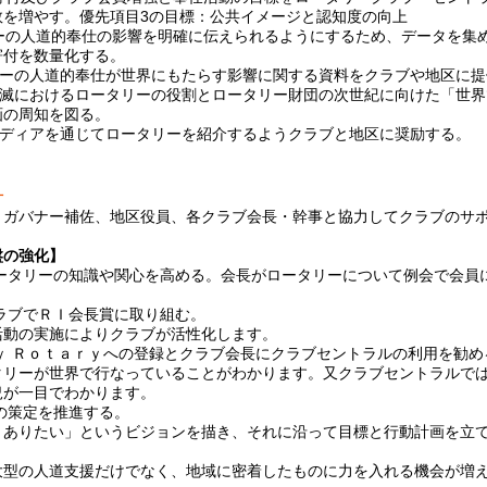
数を増やす。優先項目3の目標：公共イメージと認知度の向上
リーの人道的奉仕の影響を明確に伝えられるようにするため、データを集
寄付を数量化する。
タリーの人道的奉仕が世界にもたらす影響に関する資料をクラブや地区に
オ撲滅におけるロータリーの役割とロータリー財団の次世紀に向けた「世
画の周知を図る。
なメディアを通じてロータリーを紹介するようクラブと地区に奨励する。
針
、ガバナー補佐、地区役員、各クラブ会長・幹事と協力してクラブのサ
。
盤の強化】
ロータリーの知識や関心を高める。会長がロータリーについて例会で会員
ラブでＲＩ会長賞に取り組む。
活動の実施によりクラブが活性化します。
Ｍｙ Ｒｏｔａｒｙへの登録とクラブ会長にクラブセントラルの利用を勧め
タリーが世界で行なっていることがわかります。又クラブセントラルで
況が一目でわかります。
の策定を推進する。
うありたい」というビジョンを描き、それに沿って目標と行動計画を立
大型の人道支援だけでなく、地域に密着したものに力を入れる機会が増