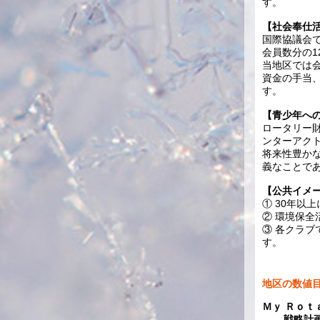
す。
【社会奉仕
国際協議会
会員数分の1
当地区では会
資金の手当
す。
【青少年へ
ロータリー
ンターアク
将来性豊か
義なことで
【公共イメ
① 30年以
② 環境保
③ 各クラ
す。
地区の数値
Ｍｙ Ｒｏｔ
戦略計