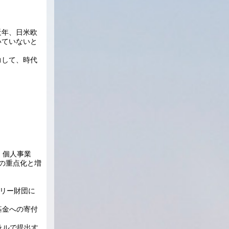
近年、日米欧
いていないと
力して、時代
、個人事業
の重点化と増
タリー財団に
恒久基金への寄付
ラルで提出す