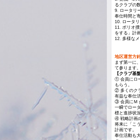
るクラブの
9. ロータ
奉仕時間と
10. ロー
11. ポリ
をする」計
12. 多様
地区運営方
まず第一に
て参ります
【クラブ基
① 会員に
もらう。
② 多くのク
有益な奉仕
③ 会員に
一瞬でロー
標と進捗状
④ 戦略計画
将来に「こ
計画です。
奉仕活動も