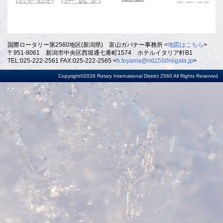
国際ロータリー第2560地区(新潟県) 富山ガバナー事務所 <
地図はこちら
>
〒951-8061 新潟市中央区西堀通七番町1574 ホテルイタリア軒B1
TEL:025-222-2561 FAX:025-222-2565 <
h.toyama@rid2560niigata.jp
>
Copyright©2026 Rotary International District 2560 All Rights Reserved