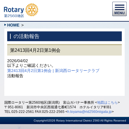
HOME
>
の活動報告
第2413回4月2日第1例会
2026/04/02
以下よりご確認ください。
第2413回4月2日第1例会 | 新潟西ロータリークラブ
活動報告
国際ロータリー第2560地区(新潟県) 富山ガバナー事務所 <
地図はこちら
>
〒951-8061 新潟市中央区西堀通七番町1574 ホテルイタリア軒B1
TEL:025-222-2561 FAX:025-222-2565 <
h.toyama@rid2560niigata.jp
>
Copyright©2026 Rotary International District 2560 All Rights Reserved