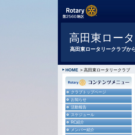
高田東ロー
高田東ロータリークラブか
HOME
> 高田東ロータリークラブ
クラブトップページ
お知らせ
活動報告
スケジュール
RC紹介
メンバー紹介