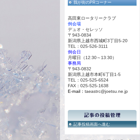
我が街のPRコーナー
高田東ロータリークラブ
例会場
デュオ・セレッソ
〒943-0834
新潟県上越市西城町3丁目5-20
TEL：025-526-3111
例会日
月曜日（12:30～13:30）
事務局
〒943-0832
新潟県上越市本町6丁目1-5
TEL：025-525-6524
FAX：025-525-1638
E-mail：
taeastrc@joetsu.ne.jp
記事投稿画面へ進む