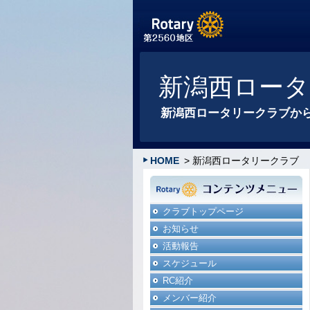
新潟西ロー
新潟西ロータリークラブか
HOME
> 新潟西ロータリークラブ
クラブトップページ
お知らせ
活動報告
スケジュール
RC紹介
メンバー紹介