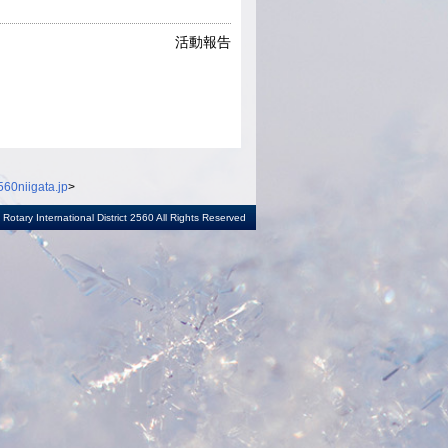
活動報告
60niigata.jp
>
otary International District 2560 All Rights Reserved